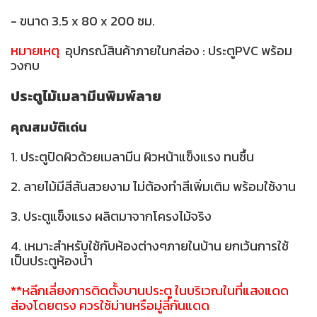
- ขนาด 3.5 x 80 x 200 ซม.
หมายเหตุ
อุปกรณ์สินค้าภายในกล่อง : ประตูPVC พร้อม
วงกบ
ประตูไม้เมลามีนพิมพ์ลาย
คุณสมบัติเด่น
1. ประตูปิดผิวด้วยเมลามีน ผิวหน้าแข็งแรง ทนชื้น
2. ลายไม้มีสีสันสวยงาม ไม่ต้องทำสีเพิ่มเติม พร้อมใช้งาน
3. ประตูแข็งแรง ผลิตมาจากโครงไม้จริง
4. เหมาะสำหรับใช้กับห้องต่างๆภายในบ้าน ยกเว้นการใช้
เป็นประตูห้องน้ำ
**หลีกเลี่ยงการติดตั้งบานประตู ในบริเวณในที่แสงแดด
ส่องโดยตรง ควรใช้ม่านหรือมู่ลี่กันแดด