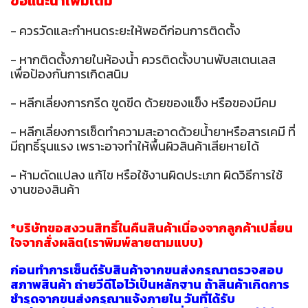
ข้อแนะนำเพิ่มเติม
- ควรวัดและกำหนดระยะให้พอดีก่อนการติดตั้ง
- หากติดตั้งภายในห้องน้ำ ควรติดตั้งบานพับสเตนเลส
เพื่อป้องกันการเกิดสนิม
- หลีกเลี่ยงการกรีด ขูดขีด ด้วยของแข็ง หรือของมีคม
- หลีกเลี่ยงการเช็ดทำความสะอาดด้วยน้ำยาหรือสารเคมี ที่
มีฤทธิ์รุนแรง เพราะอาจทำให้พื้นผิวสินค้าเสียหายได้
- ห้ามดัดแปลง แก้ไข หรือใช้งานผิดประเภท ผิดวิธีการใช้
งานของสินค้า
*บริษัทขอสงวนสิทธิ์ในคืนสินค้าเนื่องจากลูกค้าเปลี่ยน
ใจจากสั่งผลิต(เราพิมพ์ลายตามแบบ)
ก่อนทำการเซ็นต์รับสินค้าจากขนส่งกรุณาตรวจสอบ
สภาพสินค้า ถ่ายวีดีโอไว้เป็นหลักฐาน ถ้าสินค้าเกิดกา
ร
ชำรุดจากขนส่งกรุณาแจ้งภายใน วันที่ได้รับ