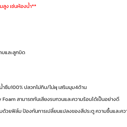
้นสูง เช่นห้องน้ำ**
กบและลูกบิด
้ำซึม100% ปลวกไม่กิน/ไม่ผุ เสริมมุม4ด้าน
ty Foam สามารถกันเสียงรบกวนและความร้อนได้เป็นอย่างดี
บด้วยฟิล์ม ป้องกันการเปลี่ยนแปลงของสีประตู ความชื้นและค