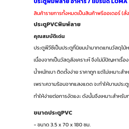
ประตูพิมพ์ลาย อาหาร / แบรนด์ LOMA
สินค้ารายการทั้งหมดเป็นสินค้าพรีออเดอร์ (สั่ง
ประตูPVCพิมพ์ลาย
คุณสมบัติเด่น
ประตูพีวีซีเป็นประตูที่นิยมนำมาทดแทนวัสดุไม้ห
เนื่องจากเป็นวัสดุสังเคราะห์ จึงไม่มีปัญห
น้ำหนักเบา ติดตั้งง่าย ราคาถูก แต่ไม่เหมาะ
เพราะความร้อนจากแสงแดด จะทำให้บานประตูกรอ
ทำให้ง่ายต่อการงัดแงะ ดังนั้นจึงเหมาะสำหรับกา
ขนาดประตูPVC
- ขนาด 3.5 x 70 x 180 ซม.