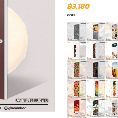
฿3,180
ลาย