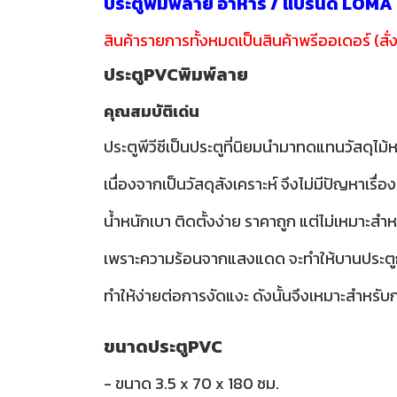
ประตูพิมพ์ลาย อาหาร / แบรนด์ LOMA
สินค้ารายการทั้งหมดเป็นสินค้าพรีออเดอร์ (สั่ง
ประตูPVCพิมพ์ลาย
คุณสมบัติเด่น
ประตูพีวีซีเป็นประตูที่นิยมนำมาทดแทนวัสดุไม้ห
เนื่องจากเป็นวัสดุสังเคราะห์ จึงไม่มีปัญห
น้ำหนักเบา ติดตั้งง่าย ราคาถูก แต่ไม่เหมาะ
เพราะความร้อนจากแสงแดด จะทำให้บานประตูกรอ
ทำให้ง่ายต่อการงัดแงะ ดังนั้นจึงเหมาะสำหรับกา
ขนาดประตูPVC
- ขนาด 3.5 x 70 x 180 ซม.