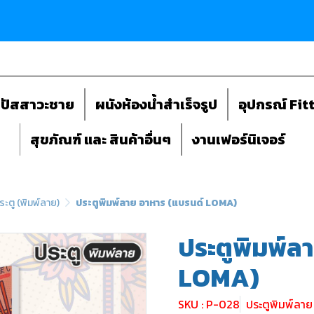
ถปัสสาวะชาย
ผนังห้องน้ำสำเร็จรูป
อุปกรณ์ Fit
สุขภัณฑ์ และ สินค้าอื่นๆ
งานเฟอร์นิเจอร์
ระตู (พิมพ์ลาย)
ประตูพิมพ์ลาย อาหาร (แบรนด์ LOMA)
ประตูพิมพ์ล
LOMA)
SKU : P-028
ประตูพิมพ์ลา