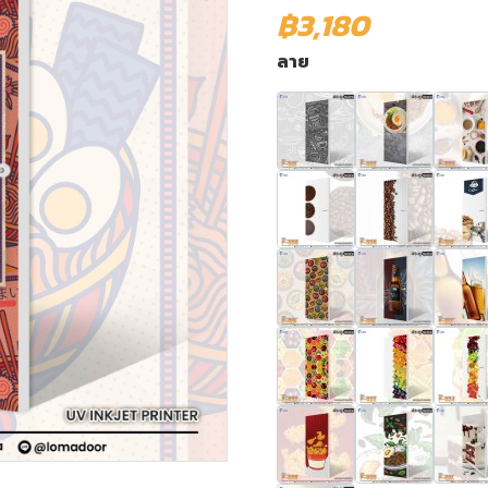
฿3,180
ลาย