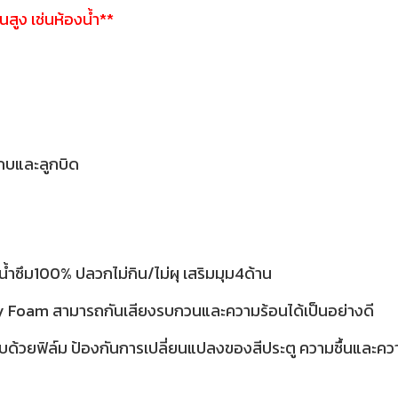
้นสูง เช่นห้องน้ำ**
กบและลูกบิด
้ำซึม100% ปลวกไม่กิน/ไม่ผุ เสริมมุม4ด้าน
ty Foam สามารถกันเสียงรบกวนและความร้อนได้เป็นอย่างดี
บด้วยฟิล์ม ป้องกันการเปลี่ยนแปลงของสีประตู ความชื้นและค