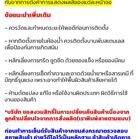
กันจากการตั้งค่าการแสดงผลสีของแต่ละหน้าจอ
ข้อแนะนำเพิ่มเติม
- ควรวัดและกำหนดระยะให้พอดีก่อนการติดตั้ง
- หากติดตั้งภายในห้องน้ำ ควรติดตั้งบานพับสเตนเลส
เพื่อป้องกันการเกิดสนิม
- หลีกเลี่ยงการกรีด ขูดขีด ด้วยของแข็ง หรือของมีคม
- หลีกเลี่ยงการเช็ดทำความสะอาดด้วยน้ำยาหรือสารเคมี ที่
มีฤทธิ์รุนแรง เพราะอาจทำให้พื้นผิวสินค้าเสียหายได้
- ห้ามดัดแปลง แก้ไข หรือใช้งานผิดประเภท ผิดวิธีการใช้
งานของสินค้า
*บริษัท ขอสงวนสิทธิ์ในการเปลี่ยนคืนสินค้าเนื่องจาก
ลูกค้าเปลี่ยนใจจากการสั่งผลิต(เราพิมพ์ลายตามแบบ)
ก่อนทำการเซ็นต์รับสินค้าจากขนส่งกรุณาตรวจสอบ
สภาพสินค้า ถ่ายวีดีโอไว้เป็นหลักฐาน ถ้าสินค้าเกิดกา
ร