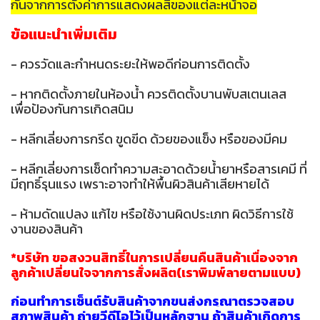
กันจากการตั้งค่าการแสดงผลสีของแต่ละหน้าจอ
ข้อแนะนำเพิ่มเติม
- ควรวัดและกำหนดระยะให้พอดีก่อนการติดตั้ง
- หากติดตั้งภายในห้องน้ำ ควรติดตั้งบานพับสเตนเลส
เพื่อป้องกันการเกิดสนิม
- หลีกเลี่ยงการกรีด ขูดขีด ด้วยของแข็ง หรือของมีคม
- หลีกเลี่ยงการเช็ดทำความสะอาดด้วยน้ำยาหรือสารเคมี ที่
มีฤทธิ์รุนแรง เพราะอาจทำให้พื้นผิวสินค้าเสียหายได้
- ห้ามดัดแปลง แก้ไข หรือใช้งานผิดประเภท ผิดวิธีการใช้
งานของสินค้า
*บริษัท ขอสงวนสิทธิ์ในการเปลี่ยนคืนสินค้าเนื่องจาก
ลูกค้าเปลี่ยนใจจากการสั่งผลิต(เราพิมพ์ลายตามแบบ)
ก่อนทำการเซ็นต์รับสินค้าจากขนส่งกรุณาตรวจสอบ
สภาพสินค้า ถ่ายวีดีโอไว้เป็นหลักฐาน ถ้าสินค้าเกิดกา
ร