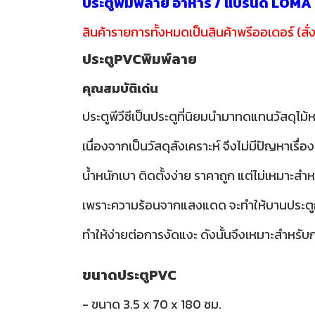
ประตูพิมพ์ลาย อาหาร / แบรนด์ LOMA
สินค้ารายการทั้งหมดเป็นสินค้าพรีออเดอร์ (สั่ง
ประตูPVCพิมพ์ลาย
คุณสมบัติเด่น
ประตูพีวีซีเป็นประตูที่นิยมนำมาทดแทนวัสดุไม้ห
เนื่องจากเป็นวัสดุสังเคราะห์ จึงไม่มีปัญห
น้ำหนักเบา ติดตั้งง่าย ราคาถูก แต่ไม่เหมาะ
เพราะความร้อนจากแสงแดด จะทำให้บานประตูกรอ
ทำให้ง่ายต่อการงัดแงะ ดังนั้นจึงเหมาะสำหรับกา
ขนาดประตูPVC
- ขนาด 3.5 x 70 x 180 ซม.