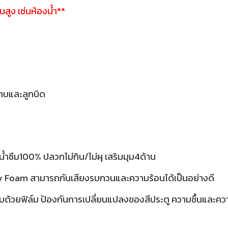
้นสูง เช่นห้องน้ำ**
กบและลูกบิด
้ำซึม100% ปลวกไม่กิน/ไม่ผุ เสริมมุม4ด้าน
ty Foam สามารถกันเสียงรบกวนและความร้อนได้เป็นอย่างดี
บด้วยฟิล์ม ป้องกันการเปลี่ยนแปลงของสีประตู ความชื้นและค