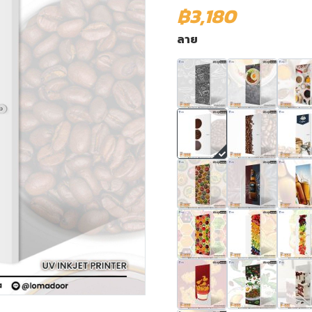
฿3,180
ลาย