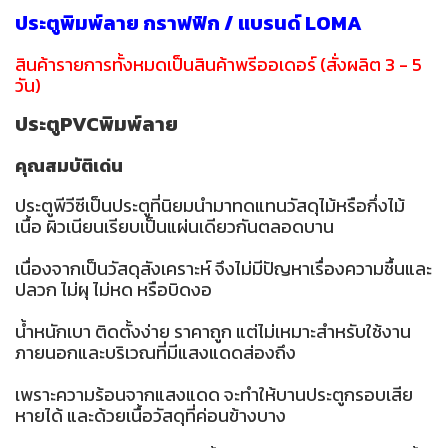
ประตูพิมพ์ลาย กราฟฟิก / แบรนด์ LOMA
สินค้ารายการทั้งหมดเป็นสินค้าพรีออเดอร์ (สั่งผลิต 3 - 5
วัน)
ประตูPVCพิมพ์ลาย
คุณสมบัติเด่น
ประตูพีวีซีเป็นประตูที่นิยมนำมาทดแทนวัสดุไม้หรือกึ่งไม้
เนื้อ ผิวเนียนเรียบเป็นแผ่นเดียวกันตลอดบาน
เนื่องจากเป็นวัสดุสังเคราะห์ จึงไม่มีปัญหาเรื่องความชื้นและ
ปลวก ไม่ผุ ไม่หด หรือบิดงอ
น้ำหนักเบา ติดตั้งง่าย ราคาถูก แต่ไม่เหมาะสำหรับใช้งาน
ภายนอกและบริเวณที่มีแสงแดดส่องถึง
เพราะความร้อนจากแสงแดด จะทำให้บานประตูกรอบเสีย
หายได้ และด้วยเนื้อวัสดุที่ค่อนข้างบาง