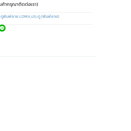
ินค้ากรุณาติดต่อเรา)
ะตูพิมพ์ลาย LOMA
,
ประตู (พิมพ์ลาย)