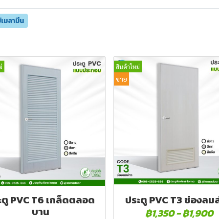
ม้เมลามีน
่
สินค้าใหม่
ขาย
ะตู PVC T6 เกล็ดตลอด
ประตู PVC T3 ช่องลมล
บาน
฿1,350
-
฿1,900