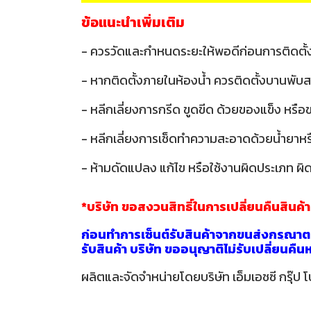
ข้อแนะนำเพิ่มเติม
- ควรวัดและกำหนดระยะให้พอดีก่อนการติดตั้
- หากติดตั้งภายในห้องน้ำ ควรติดตั้งบานพับส
- หลีกเลี่ยงการกรีด ขูดขีด ด้วยของแข็ง หรื
- หลีกเลี่ยงการเช็ดทำความสะอาดด้วยน้ำยาหรือส
- ห้ามดัดแปลง แก้ไข หรือใช้งานผิดประเภท ผิด
*บริษัท ขอสงวนสิทธิ์ในการเปลี่ยนคืนสินค้
ก่อนทำการเซ็นต์รับสินค้าจากขนส่งกรุณาตร
รับสินค้า บริษัท ขออนุญาติไม่รับเปลี่ยนคื
ผลิตและจัดจำหน่ายโดยบริษัท เอ็มเอชซี กรุ๊ป โ