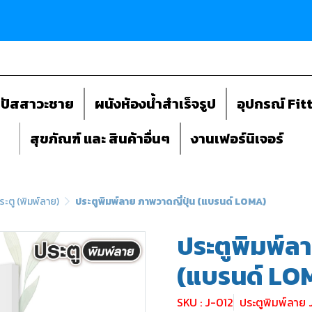
ถปัสสาวะชาย
ผนังห้องน้ำสำเร็จรูป
อุปกรณ์ Fit
สุขภัณฑ์ และ สินค้าอื่นๆ
งานเฟอร์นิเจอร์
ระตู (พิมพ์ลาย)
ประตูพิมพ์ลาย ภาพวาดญี่ปุ่น (แบรนด์ LOMA)
ประตูพิมพ์ลา
(แบรนด์ LO
SKU : J-012
ประตูพิมพ์ลาย 