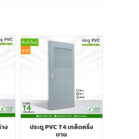
สินค้าใหม่
ขาย
่าง
ประตู PVC T4 เกล็ดครึ่ง
บาน