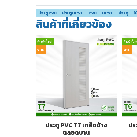
ประตูPVC
ประตูUPVC
PVC
UPVC
ประตู
ไ
สินค้าที่เกี่ยวข้อง
สินค้าใหม่
สินค้าใหม
ขาย
ขาย
ประตู PVC T7 เกล็ดข้าง
ปร
ตลอดบาน