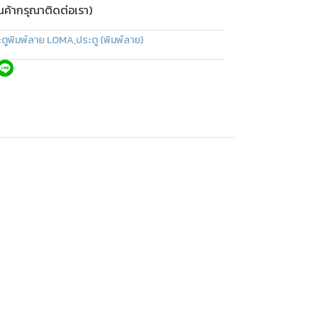
ินค้ากรุณาติดต่อเรา)
ะตูพิมพ์ลาย LOMA
,
ประตู (พิมพ์ลาย)