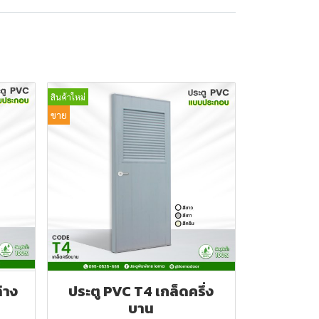
สินค้าใหม่
ขาย
่าง
ประตู PVC T4 เกล็ดครึ่ง
บาน