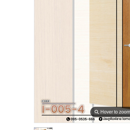
⚲
Hover to zoo