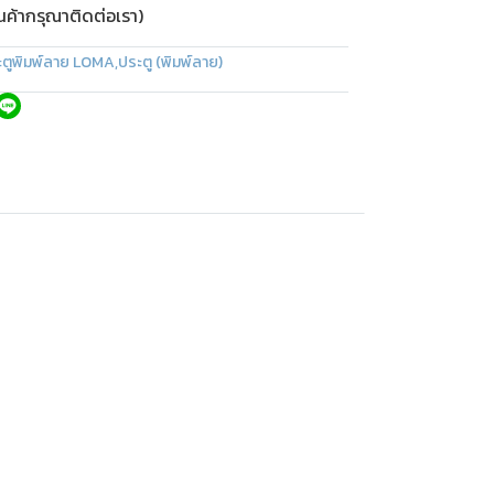
ินค้ากรุณาติดต่อเรา)
ะตูพิมพ์ลาย LOMA
,
ประตู (พิมพ์ลาย)