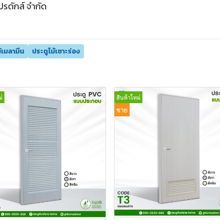
ปรดักส์ จำกัด
ม้เมลามีน
ประตูไม้เซาะร่อง
่
สินค้าใหม่
ขาย