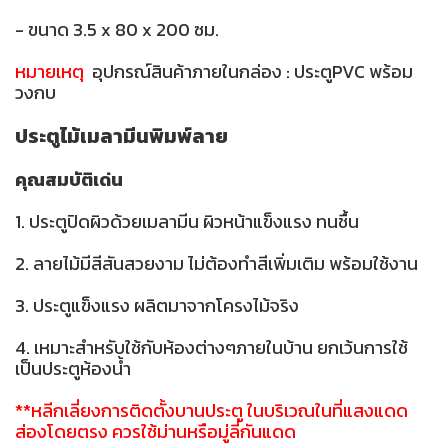
- ขนาด 3.5 x 80 x 200 ซม.
หมายเหตุ
อุปกรณ์สินค้าภายในกล่อง : ประตูPVC พร้อม
วงกบ
ประตูไม้เมลามีนพิมพ์ลาย
คุณสมบัติเด่น
1. ประตูปิดผิวด้วยเมลามีน ผิวหน้าแข็งแรง ทนชื้น
2. ลายไม้มีสีสันสวยงาม ไม่ต้องทำสีเพิ่มเติม พร้อมใช้งาน
3. ประตูแข็งแรง ผลิตมาจากโครงไม้จริง
4. เหมาะสำหรับใช้กับห้องต่างๆภายในบ้าน ยกเว้นการใช้
เป็นประตูห้องน้ำ
**หลีกเลี่ยงการติดตั้งบานประตู ในบริเวณในที่แสงแดด
ส่องโดยตรง ควรใช้ม่านหรือมู่ลี่กันแดด