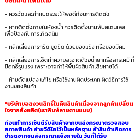
ข้อแนะนำเพิ่มเติม
- ควรวัดและกำหนดระยะให้พอดีก่อนการติดตั้ง
- หากติดตั้งภายในห้องน้ำ ควรติดตั้งบานพับสเตนเลส
เพื่อป้องกันการเกิดสนิม
- หลีกเลี่ยงการกรีด ขูดขีด ด้วยของแข็ง หรือของมีคม
- หลีกเลี่ยงการเช็ดทำความสะอาดด้วยน้ำยาหรือสารเคมี ที่
มีฤทธิ์รุนแรง เพราะอาจทำให้พื้นผิวสินค้าเสียหายได้
- ห้ามดัดแปลง แก้ไข หรือใช้งานผิดประเภท ผิดวิธีการใช้
งานของสินค้า
*บริษัทขอสงวนสิทธิ์ในคืนสินค้าเนื่องจากลูกค้าเปลี่ยน
ใจจากสั่งผลิต(เราพิมพ์ลายตามแบบ)
ก่อนทำการเซ็นต์รับสินค้าจากขนส่งกรุณาตรวจสอบ
สภาพสินค้า ถ่ายวีดีโอไว้เป็นหลักฐาน ถ้าสินค้าเกิดกา
ร
ชำรุดจากขนส่งกรุณาแจ้งภายใน วันที่ได้รับ