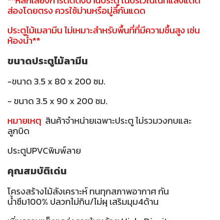
**หลีกเลี่ยงการติดตั้งบานประตู ในบริเวณในที่แสงแดด
ส่องโดยตรง ควรใช้ม่านหรือมู่ลี่กันแดด
ประตูไม้เมลามีน ไม่เหมาะสำหรับพื้นที่ที่มีความชื้นสูง เช่น
ห้องน้ำ**
ขนาดประตูไม้ลามีน
-ขนาด 3.5 x 80 x 200 ซม.
- ขนาด 3.5 x 90 x 200 ซม.
หมายเหตุ
สินค้าจำหน่ายเฉพาะประตู ไม่รวมวงกบและ
ลูกบิด
ประตูUPVCพิมพ์ลาย
คุณสมบัติเด่น
โครงสร้างไม้สังเคราะห์ ทนทุกสภาพอากาศ กัน
น้ำซึม100% ปลวกไม่กิน/ไม่ผุ เสริมมุม4ด้าน