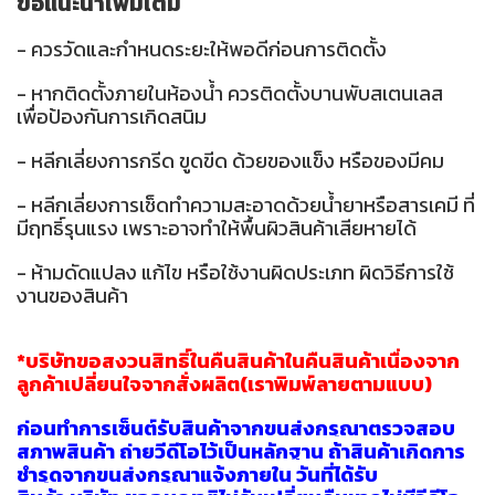
ข้อแนะนำเพิ่มเติม
- ควรวัดและกำหนดระยะให้พอดีก่อนการติดตั้ง
- หากติดตั้งภายในห้องน้ำ ควรติดตั้งบานพับสเตนเลส
เพื่อป้องกันการเกิดสนิม
- หลีกเลี่ยงการกรีด ขูดขีด ด้วยของแข็ง หรือของมีคม
- หลีกเลี่ยงการเช็ดทำความสะอาดด้วยน้ำยาหรือสารเคมี ที่
มีฤทธิ์รุนแรง เพราะอาจทำให้พื้นผิวสินค้าเสียหายได้
- ห้ามดัดแปลง แก้ไข หรือใช้งานผิดประเภท ผิดวิธีการใช้
งานของสินค้า
*บริษัทขอสงวนสิทธิ์ในคืนสินค้าในคืนสินค้าเนื่องจาก
ลูกค้าเปลี่ยนใจจากสั่งผลิต(เราพิมพ์ลายตามแบบ)
ก่อนทำการเซ็นต์รับสินค้าจากขนส่งกรุณาตรวจสอบ
สภาพสินค้า ถ่ายวีดีโอไว้เป็นหลักฐาน ถ้าสินค้าเกิดกา
ร
ชำรุดจากขนส่งกรุณาแจ้งภายใน วันที่ได้รับ