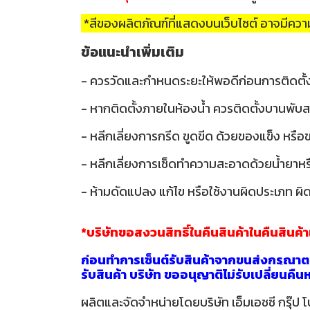
*สีของผลิตภัณฑ์ที่แสดงบนเว็บไซต์ อาจมีค
ข้อแนะนำเพิ่มเติม
- ควรวัดและกำหนดระยะให้พอดีก่อนการติดตั้
- หากติดตั้งภายในห้องน้ำ ควรติดตั้งบานพับส
- หลีกเลี่ยงการกรีด ขูดขีด ด้วยของแข็ง หรื
- หลีกเลี่ยงการเช็ดทำความสะอาดด้วยน้ำยาหรือส
- ห้ามดัดแปลง แก้ไข หรือใช้งานผิดประเภท ผิด
*บริษัทขอสงวนสิทธิ์ในคืนสินค้าในคืนสินค้
ก่อนทำการเซ็นต์รับสินค้าจากขนส่งกรุณาตร
รับสินค้า บริษัท ขออนุญาติไม่รับเปลี่ยนคื
ผลิตและจัดจำหน่ายโดยบริษัท เอ็มเอชซี กรุ๊ป โ