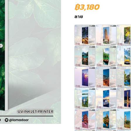
฿3,180
ลาย