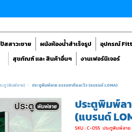
ถปัสสาวะชาย
ผนังห้องน้ำสำเร็จรูป
อุปกรณ์ Fit
สุขภัณฑ์ และ สินค้าอื่นๆ
งานเฟอร์นิเจอร์
ระตู (พิมพ์ลาย)
ประตูพิมพ์ลาย ธรรมชาติและวิว (แบรนด์ LOMA)
ประตูพิมพ์ล
(แบรนด์ LO
SKU : C-055
ประตูพิมพ์ลาย