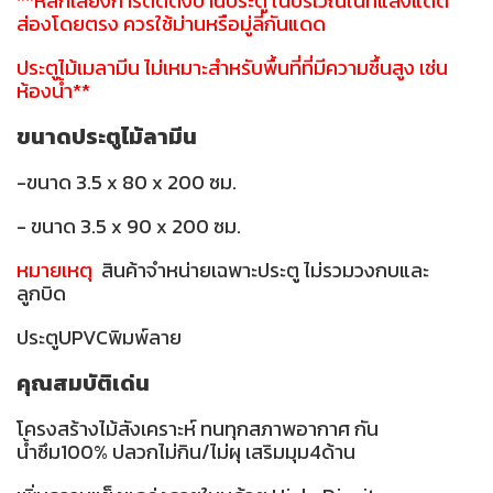
**หลีกเลี่ยงการติดตั้งบานประตู ในบริเวณในที่แสงแดด
ส่องโดยตรง ควรใช้ม่านหรือมู่ลี่กันแดด
ประตูไม้เมลามีน ไม่เหมาะสำหรับพื้นที่ที่มีความชื้นสูง เช่น
ห้องน้ำ**
ขนาดประตูไม้ลามีน
-ขนาด 3.5 x 80 x 200 ซม.
- ขนาด 3.5 x 90 x 200 ซม.
หมายเหตุ
สินค้าจำหน่ายเฉพาะประตู ไม่รวมวงกบและ
ลูกบิด
ประตูUPVCพิมพ์ลาย
คุณสมบัติเด่น
โครงสร้างไม้สังเคราะห์ ทนทุกสภาพอากาศ กัน
น้ำซึม100% ปลวกไม่กิน/ไม่ผุ เสริมมุม4ด้าน