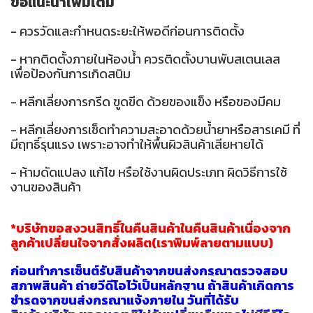
ข้อแนะนำเพิ่มเติม
- ควรวัดและกำหนดระยะให้พอดีก่อนการติดตั้ง
- หากติดตั้งภายในห้องน้ำ ควรติดตั้งบานพับสเตนเลส
เพื่อป้องกันการเกิดสนิม
- หลีกเลี่ยงการกรีด ขูดขีด ด้วยของแข็ง หรือของมีคม
- หลีกเลี่ยงการเช็ดทำความสะอาดด้วยน้ำยาหรือสารเคมี ที่
มีฤทธิ์รุนแรง เพราะอาจทำให้พื้นผิวสินค้าเสียหายได้
- ห้ามดัดแปลง แก้ไข หรือใช้งานผิดประเภท ผิดวิธีการใช้
งานของสินค้า
*บริษัทขอสงวนสิทธิ์ในคืนสินค้าในคืนสินค้าเนื่องจาก
ลูกค้าเปลี่ยนใจจากสั่งผลิต(เราพิมพ์ลายตามแบบ)
ก่อนทำการเซ็นต์รับสินค้าจากขนส่งกรุณาตรวจสอบ
สภาพสินค้า ถ่ายวีดีโอไว้เป็นหลักฐาน ถ้าสินค้าเกิดกา
ร
ชำรุดจากขนส่งกรุณาแจ้งภายใน วันที่ได้รับ