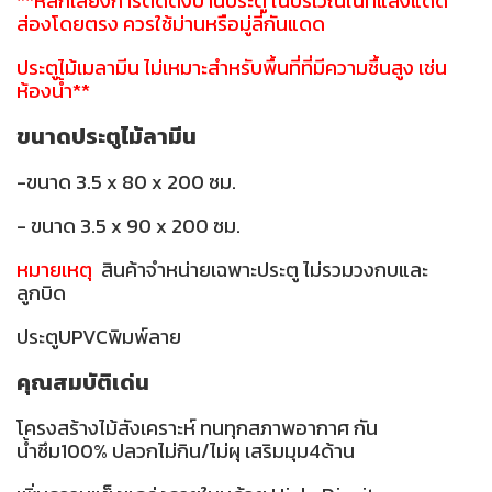
**หลีกเลี่ยงการติดตั้งบานประตู ในบริเวณในที่แสงแดด
ส่องโดยตรง ควรใช้ม่านหรือมู่ลี่กันแดด
ประตูไม้เมลามีน ไม่เหมาะสำหรับพื้นที่ที่มีความชื้นสูง เช่น
ห้องน้ำ**
ขนาดประตูไม้ลามีน
-ขนาด 3.5 x 80 x 200 ซม.
- ขนาด 3.5 x 90 x 200 ซม.
หมายเหตุ
สินค้าจำหน่ายเฉพาะประตู ไม่รวมวงกบและ
ลูกบิด
ประตูUPVCพิมพ์ลาย
คุณสมบัติเด่น
โครงสร้างไม้สังเคราะห์ ทนทุกสภาพอากาศ กัน
น้ำซึม100% ปลวกไม่กิน/ไม่ผุ เสริมมุม4ด้าน