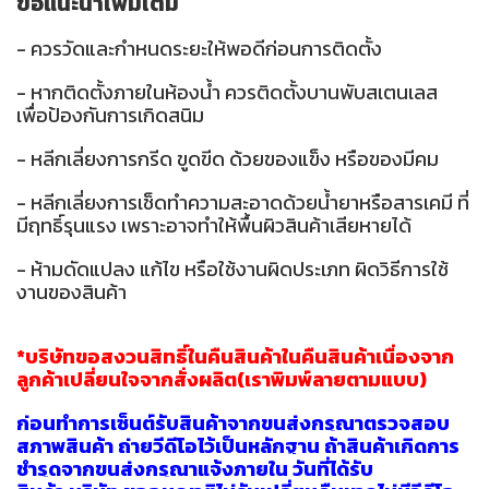
ข้อแนะนำเพิ่มเติม
- ควรวัดและกำหนดระยะให้พอดีก่อนการติดตั้ง
- หากติดตั้งภายในห้องน้ำ ควรติดตั้งบานพับสเตนเลส
เพื่อป้องกันการเกิดสนิม
- หลีกเลี่ยงการกรีด ขูดขีด ด้วยของแข็ง หรือของมีคม
- หลีกเลี่ยงการเช็ดทำความสะอาดด้วยน้ำยาหรือสารเคมี ที่
มีฤทธิ์รุนแรง เพราะอาจทำให้พื้นผิวสินค้าเสียหายได้
- ห้ามดัดแปลง แก้ไข หรือใช้งานผิดประเภท ผิดวิธีการใช้
งานของสินค้า
*บริษัทขอสงวนสิทธิ์ในคืนสินค้าในคืนสินค้าเนื่องจาก
ลูกค้าเปลี่ยนใจจากสั่งผลิต(เราพิมพ์ลายตามแบบ)
ก่อนทำการเซ็นต์รับสินค้าจากขนส่งกรุณาตรวจสอบ
สภาพสินค้า ถ่ายวีดีโอไว้เป็นหลักฐาน ถ้าสินค้าเกิดกา
ร
ชำรุดจากขนส่งกรุณาแจ้งภายใน วันที่ได้รับ