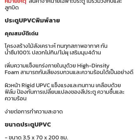
หมายเหตุ
สินค้าจำหน่ายเฉพาะประตู ไม่รวมวงกบและ
ลูกบิด
ประตูUPVCพิมพ์ลาย
คุณสมบัติเด่น
โครงสร้างไม้สังเคราะห์ ทนทุกสภาพอากาศ กัน
น้ำซึม100% ปลวกไม่กิน/ไม่ผุ เสริมมุม4ด้าน
เพิ่มความแข็งแกร่งภายในบุด้วย High-Dinsity
Foam สามารถกันเสียงรบกวนและความร้อนได้เป็นอย่างดี
ผิวหน้า Rigid UPVC แข็งแรงและทนทาน เคลือบด้วย
ฟิล์ม ป้องกันการเปลี่ยนแปลงของสีประตู ความชื้นและ
ความร้อน
ง่ายต่อการทำความสะอาด
ขนาดประตูUPVC
- ขนาด 3.5 x 70 x 200 ซม.