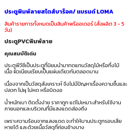
ประตูพิมพ์ลายสไตส์บาร็อค/ แบรนด์ LOMA
สินค้ารายการทั้งหมดเป็นสินค้าพรีออเดอร์ (สั่งผลิต 3 - 5
วัน)
ประตูPVCพิมพ์ลาย
คุณสมบัติเด่น
ประตูพีวีซีเป็นประตูที่นิยมนำมาทดแทนวัสดุไม้หรือกึ่งไม้
เนื้อ ผิวเนียนเรียบเป็นแผ่นเดียวกันตลอดบาน
เนื่องจากเป็นวัสดุสังเคราะห์ จึงไม่มีปัญหาเรื่องความชื้นและ
ปลวก ไม่ผุ ไม่หด หรือบิดงอ
น้ำหนักเบา ติดตั้งง่าย ราคาถูก แต่ไม่เหมาะสำหรับใช้งาน
ภายนอกและบริเวณที่มีแสงแดดส่องถึง
เพราะความร้อนจากแสงแดด จะทำให้บานประตูกรอบเสีย
หายได้ และด้วยเนื้อวัสดุที่ค่อนข้างบาง