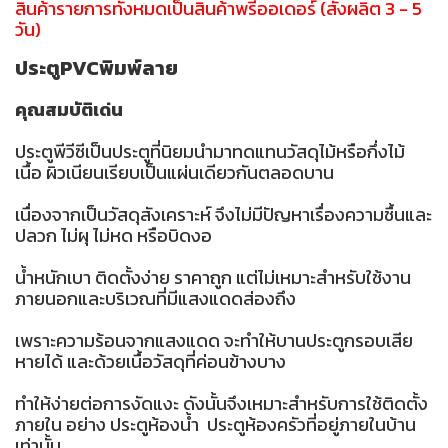
สินค้ารายการทั้งหมดเป็นสินค้าพรีออเดอร์ (สั่งผลิต 3 - 5
วัน)
ประตูPVCพิมพ์ลาย
คุณสมบัติเด่น
ประตูพีวีซีเป็นประตูที่นิยมนำมาทดแทนวัสดุไม้หรือกึ่งไม้
เนื้อ ผิวเนียนเรียบเป็นแผ่นเดียวกันตลอดบาน
เนื่องจากเป็นวัสดุสังเคราะห์ จึงไม่มีปัญหาเรื่องความชื้นและ
ปลวก ไม่ผุ ไม่หด หรือบิดงอ
น้ำหนักเบา ติดตั้งง่าย ราคาถูก แต่ไม่เหมาะสำหรับใช้งาน
ภายนอกและบริเวณที่มีแสงแดดส่องถึง
เพราะความร้อนจากแสงแดด จะทำให้บานประตูกรอบเสีย
หายได้ และด้วยเนื้อวัสดุที่ค่อนข้างบาง
ทำให้ง่ายต่อการงัดแงะ ดังนั้นจึงเหมาะสำหรับการใช้ติดตั้ง
ภายใน อย่าง ประตูห้องน้ำ ประตูห้องครัวที่อยู่ภายในบ้าน
เท่านั้น