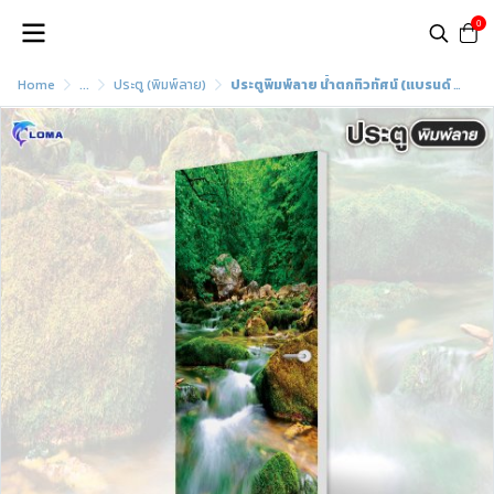
0
Home
...
ประตู (พิมพ์ลาย)
ประตูพิมพ์ลาย น้ำตกทิวทัศน์ (แบรนด์ LOMA)