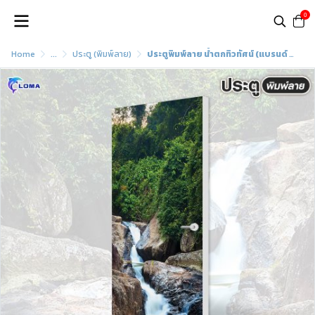
0
Home
...
ประตู (พิมพ์ลาย)
ประตูพิมพ์ลาย น้ำตกทิวทัศน์ (แบรนด์ LOMA)