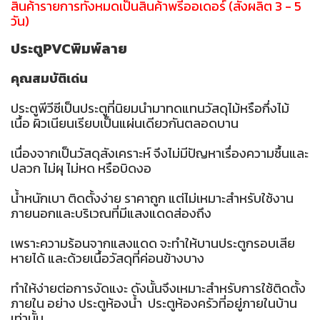
สินค้ารายการทั้งหมดเป็นสินค้าพรีออเดอร์ (สั่งผลิต 3 - 5
วัน)
ประตูPVCพิมพ์ลาย
คุณสมบัติเด่น
ประตูพีวีซีเป็นประตูที่นิยมนำมาทดแทนวัสดุไม้หรือกึ่งไม้
เนื้อ ผิวเนียนเรียบเป็นแผ่นเดียวกันตลอดบาน
เนื่องจากเป็นวัสดุสังเคราะห์ จึงไม่มีปัญหาเรื่องความชื้นและ
ปลวก ไม่ผุ ไม่หด หรือบิดงอ
น้ำหนักเบา ติดตั้งง่าย ราคาถูก แต่ไม่เหมาะสำหรับใช้งาน
ภายนอกและบริเวณที่มีแสงแดดส่องถึง
เพราะความร้อนจากแสงแดด จะทำให้บานประตูกรอบเสีย
หายได้ และด้วยเนื้อวัสดุที่ค่อนข้างบาง
ทำให้ง่ายต่อการงัดแงะ ดังนั้นจึงเหมาะสำหรับการใช้ติดตั้ง
ภายใน อย่าง ประตูห้องน้ำ ประตูห้องครัวที่อยู่ภายในบ้าน
เท่านั้น