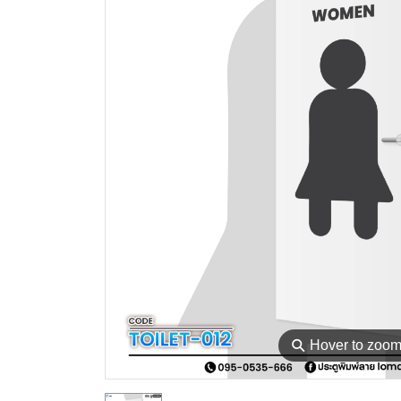
⚲
Hover to zoo