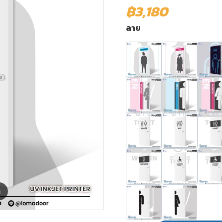
฿3,180
ลาย
m