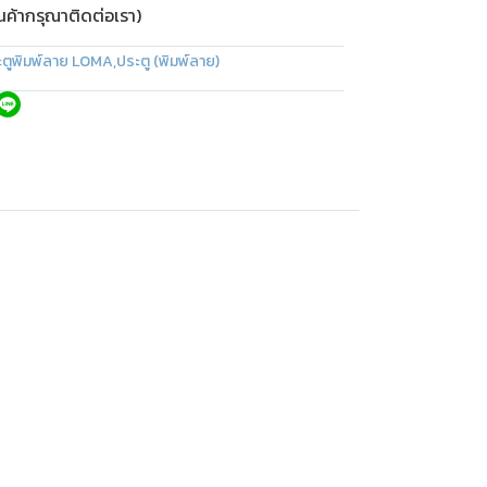
ินค้ากรุณาติดต่อเรา)
ะตูพิมพ์ลาย LOMA
,
ประตู (พิมพ์ลาย)