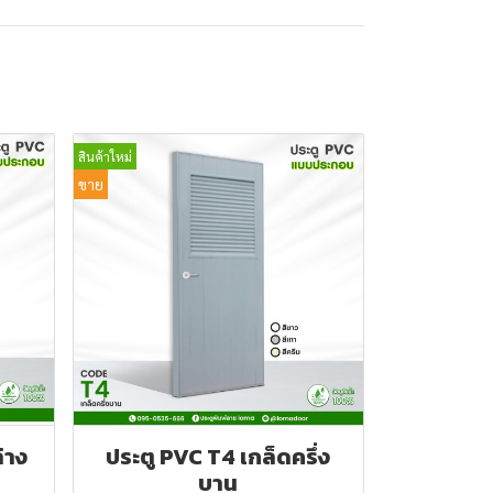
สินค้าใหม่
ขาย
่าง
ประตู PVC T4 เกล็ดครึ่ง
บาน