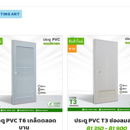
NTING ART
่
สินค้าใหม่
ขาย
ะตู PVC T6 เกล็ดตลอด
ประตู PVC T3 ช่องลมล
บาน
฿1,350
-
฿1,900