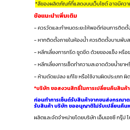
*สีของผลิตภัณฑ์ที่แสดงบนเว็บไซต์ อาจมีค
ข้อแนะนำเพิ่มเติม
- ควรวัดและกำหนดระยะให้พอดีก่อนการติดตั้
- หากติดตั้งภายในห้องน้ำ ควรติดตั้งบานพับส
- หลีกเลี่ยงการกรีด ขูดขีด ด้วยของแข็ง หรื
- หลีกเลี่ยงการเช็ดทำความสะอาดด้วยน้ำยาหรือส
- ห้ามดัดแปลง แก้ไข หรือใช้งานผิดประเภท ผิด
*บริษัท ขอสงวนสิทธิ์ในการเปลี่ยนคืนสินค้
ก่อนทำการเซ็นต์รับสินค้าจากขนส่งกรุณาตร
รับสินค้า บริษัท ขออนุญาติไม่รับเปลี่ยนคื
ผลิตและจัดจำหน่ายโดยบริษัท เอ็มเอชซี กรุ๊ป โ