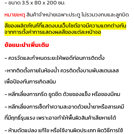
- ขนาด 3.5 x 80 x 200 ซม.
หมายเหตุ
สินค้าจำหน่ายเฉพาะประตู ไม่รวมวงกบและลูกบิด
สีของผลิตภัณฑ์ที่แสดงบนเว็บไซต์อาจมีความแตกต่างกัน
จากการตั้งค่าการแสดงผลสีของแต่ละหน้าจอ
ข้อแนะนำเพิ่มเติม
- ควรวัดและกำหนดระยะให้พอดีก่อนการติดตั้ง
-หากติดตั้งภายในห้องน้ำ ควรติดตั้งบานพับสเตนเลส
เพื่อป้องกันการ
เ
กิดสนิม
- หลีกเลี่ยงการกรีด ขูดขีด ด้วยของแข็ง หรือของมีคม
- หลีกเลี่ยงการเช็ดทำความสะอาดด้วยน้ำยาหรือสารเคมี
ที่มีฤทธิ์
รุนแรง เพราะอาจทำให้พื้นผิวสินค้าเสียหายได้
- ห้ามดัดแปลง แก้ไข หรือใช้งานผิดประเภท ผิดวิธีการใช้