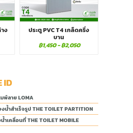
่าง
ประตู PVC T4 เกล็ดครึ่ง
บาน
฿1,450
-
฿2,050
E ID
พิมพ์ลาย LOMA
้องน้ำสำเร็จรูป THE TOILET PARTITION
น้ำเคลื่อนที่ THE TOILET MOBILE