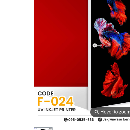
⚲
Hover to zoo