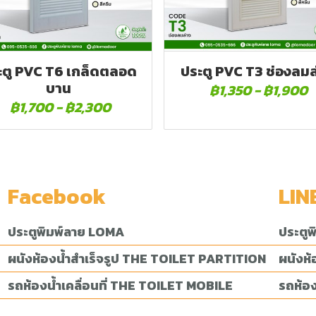
ะตู PVC T6 เกล็ดตลอด
ประตู PVC T3 ช่องลมล
บาน
฿1,350
-
฿1,900
฿1,700
-
฿2,300
Facebook
LIN
ประตูพิมพ์ลาย LOMA
ประตู
ผนังห้องน้ำสำเร็จรูป THE TOILET PARTITION
ผนังห
รถห้องน้ำเคลื่อนที่ THE TOILET MOBILE
รถห้อง