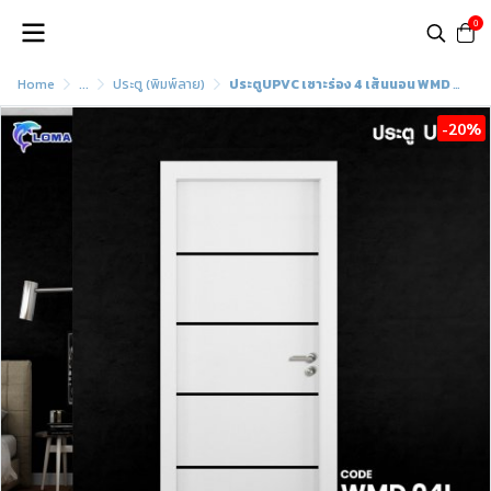
0
Home
...
ประตู (พิมพ์ลาย)
ประตูUPVC เซาะร่อง 4 เส้นนอน WMD 04L (แบรนด์ LOMA)
-20%