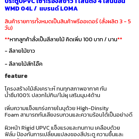
ประตูUPVC เซาะร่องสีขาว 1 เส้นตั้ง 4 เส้นนอน
WMD 04L / แบรนด์ LOMA
สินค้ารายการทั้งหมดเป็นสินค้าพรีออเดอร์ (สั่งผลิต 3 - 5
วัน)
**
หากลูกค้าสั่งเป็นสีลายไม้ คิดเพิ่ม 100 บาท / บาน
**
- สีลายไม้ขาว
- สีลายไม้สักโอ๊ค
feature
โครงสร้างไม้สังเคราะห์ ทนทุกสภาพอากาศ กัน
น้ำซึม100% ปลวกไม่กิน/ไม่ผุ เสริมมุม4ด้าน
เพิ่มความแข็งแกร่งภายในบุด้วย High-Dinsity
Foam สามารถกันเสียงรบกวนและความร้อนได้เป็นอย่างดี
ผิวหน้า Rigid UPVC แข็งแรงและทนทาน เคลือบด้วย
ฟิล์ม ป้องกันการเปลี่ยนแปลงของสีประตู ความชื้นและ