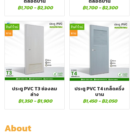
ตลอดบาน
ตลอดบาน
฿1,700
-
฿2,300
฿1,700
-
฿2,300
สินค้าใหม่
สินค้าใหม่
ขาย
ขาย
ประตู PVC T3 ช่องลม
ประตู PVC T4 เกล็ดครึ่ง
ล่าง
บาน
฿1,350
-
฿1,900
฿1,450
-
฿2,050
About