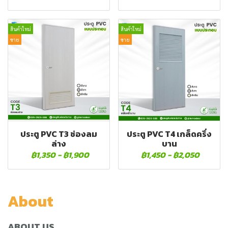
สินค้าใหม่
สินค้าใหม่
ขาย
ขาย
ประตู PVC T3 ช่องลม
ประตู PVC T4 เกล็ดครึ่ง
ล่าง
บาน
฿1,350
-
฿1,900
฿1,450
-
฿2,050
About
ABOUT US