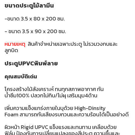
ขนาดประตูไม้ลามีน
-ขนาด 3.5 x 80 x 200 ซม.
- ขนาด 3.5 x 90 x 200 ซม.
หมายเหตุ
สินค้าจำหน่ายเฉพาะประตู ไม่รวมวงกบและ
ลูกบิด
ประตูUPVCพิมพ์ลาย
คุณสมบัติเด่น
โครงสร้างไม้สังเคราะห์ ทนทุกสภาพอากาศ กัน
น้ำซึม100% ปลวกไม่กิน/ไม่ผุ เสริมมุม4ด้าน
เพิ่มความแข็งแกร่งภายในบุด้วย High-Dinsity
Foam สามารถกันเสียงรบกวนและความร้อนได้เป็นอย่างดี
ผิวหน้า Rigid UPVC แข็งแรงและทนทาน เคลือบด้วย
ฟิล์ม ป้องกันการเปลี่ยนแปลงของสีประตู ความชื้นและ