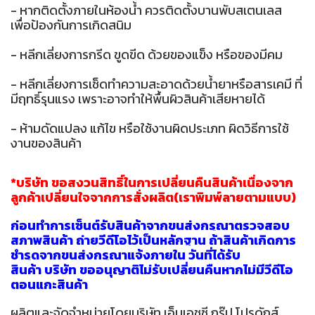
- หากติดตั้งภายในห้องน้ำ ควรติดตั้งบานพับสเตนเลส
เพื่อป้องกันการเกิดสนิม
- หลีกเลี่ยงการกรีด ขูดขีด ด้วยของแข็ง หรือของมีคม
- หลีกเลี่ยงการเช็ดทำความสะอาดด้วยน้ำยาหรือสารเคมี ที่
มีฤทธิ์รุนแรง เพราะอาจทำให้พื้นผิวสินค้าเสียหายได้
- ห้ามดัดแปลง แก้ไข หรือใช้งานผิดประเภท ผิดวิธีการใช้
งานของสินค้า
*บริษัท ขอสงวนสิทธิ์ในการเปลี่ยนคืนสินค้าเนื่องจาก
ลูกค้าเปลี่ยนใจจากการสั่งผลิต(เราพิมพ์ลายตามแบบ)
ก่อนทำการเซ็นต์รับสินค้าจากขนส่งกรุณาตรวจสอบ
สภาพสินค้า ถ่ายวีดีโอไว้เป็นหลักฐาน ถ้าสินค้าเกิดกา
ร
ชำรุดจากขนส่งกรุณาแจ้งภายใน วันที่ได้รับ
สินค้า บริษัท ขออนุญาติไม่รับเปลี่ยนคืนหากไม่มีวีดีโอ
ตอนแกะสินค้า
ผลิตและจัดจำหน่ายโดยบริษัท เอ็มเอชซี กรุ๊ป โปรดักส์