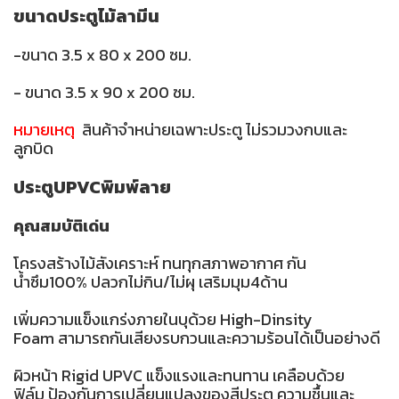
ขนาดประตูไม้ลามีน
-ขนาด 3.5 x 80 x 200 ซม.
- ขนาด 3.5 x 90 x 200 ซม.
หมายเหตุ
สินค้าจำหน่ายเฉพาะประตู ไม่รวมวงกบและ
ลูกบิด
ประตูUPVCพิมพ์ลาย
คุณสมบัติเด่น
โครงสร้างไม้สังเคราะห์ ทนทุกสภาพอากาศ กัน
น้ำซึม100% ปลวกไม่กิน/ไม่ผุ เสริมมุม4ด้าน
เพิ่มความแข็งแกร่งภายในบุด้วย High-Dinsity
Foam สามารถกันเสียงรบกวนและความร้อนได้เป็นอย่างดี
ผิวหน้า Rigid UPVC แข็งแรงและทนทาน เคลือบด้วย
ฟิล์ม ป้องกันการเปลี่ยนแปลงของสีประตู ความชื้นและ