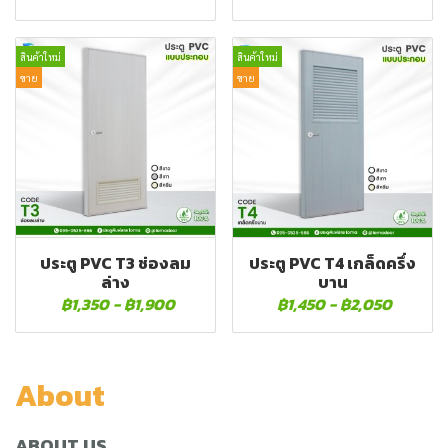
สินค้าใหม่
สินค้าใหม่
ขาย
ขาย
ประตู PVC T3 ช่องลม
ประตู PVC T4 เกล็ดครึ่ง
ล่าง
บาน
฿1,350
-
฿1,900
฿1,450
-
฿2,050
About
ABOUT US