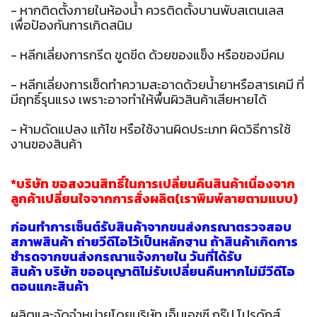
- หากติดตั้งภายในห้องน้ำ ควรติดตั้งบานพับสเตนเลส
เพื่อป้องกันการเกิดสนิม
- หลีกเลี่ยงการกรีด ขูดขีด ด้วยของแข็ง หรือของมีคม
- หลีกเลี่ยงการเช็ดทำความสะอาดด้วยน้ำยาหรือสารเคมี ที่
มีฤทธิ์รุนแรง เพราะอาจทำให้พื้นผิวสินค้าเสียหายได้
- ห้ามดัดแปลง แก้ไข หรือใช้งานผิดประเภท ผิดวิธีการใช้
งานของสินค้า
*บริษัท ขอสงวนสิทธิ์ในการเปลี่ยนคืนสินค้าเนื่องจาก
ลูกค้าเปลี่ยนใจจากการสั่งผลิต(เราพิมพ์ลายตามแบบ)
ก่อนทำการเซ็นต์รับสินค้าจากขนส่งกรุณาตรวจสอบ
สภาพสินค้า ถ่ายวีดีโอไว้เป็นหลักฐาน ถ้าสินค้าเกิดกา
ร
ชำรุดจากขนส่งกรุณาแจ้งภายใน วันที่ได้รับ
สินค้า บริษัท ขออนุญาติไม่รับเปลี่ยนคืนหากไม่มีวีดีโอ
ตอนแกะสินค้า
ผลิตและจัดจำหน่ายโดยบริษัท เอ็มเอชซี กรุ๊ป โปรดักส์