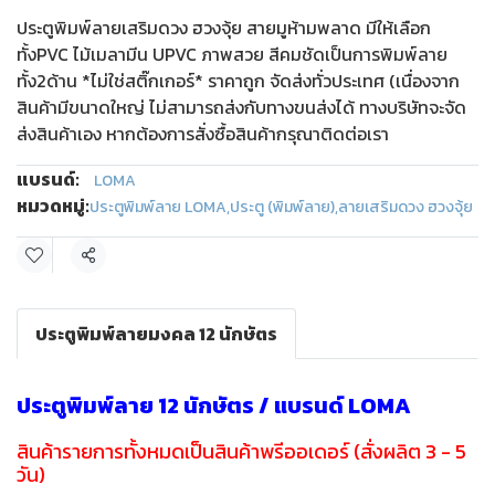
ประตูพิมพ์ลายเสริมดวง ฮวงจุ้ย สายมูห้ามพลาด มีให้เลือก
ทั้งPVC ไม้เมลามีน UPVC ภาพสวย สีคมชัดเป็นการพิมพ์ลาย
ทั้ง2ด้าน *ไม่ใช่สติ๊กเกอร์* ราคาถูก จัดส่งทั่วประเทศ (เนื่องจาก
สินค้ามีขนาดใหญ่ ไม่สามารถส่งกับทางขนส่งได้ ทางบริษัทจะจัด
ส่งสินค้าเอง หากต้องการสั่งซื้อสินค้ากรุณาติดต่อเรา
แบรนด์:
LOMA
หมวดหมู่:
ประตูพิมพ์ลาย LOMA
,
ประตู (พิมพ์ลาย)
,
ลายเสริมดวง ฮวงจุ้ย
แชร์
ประตูพิมพ์ลายมงคล 12 นักษัตร
ประตูพิมพ์ลาย 12 นักษัตร / แบรนด์ LOMA
สินค้ารายการทั้งหมดเป็นสินค้าพรีออเดอร์ (สั่งผลิต 3 - 5
วัน)