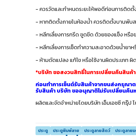
- ควรวัดและกำหนดระยะให้พอดีก่อนการติดตั้
- หากติดตั้งภายในห้องน้ำ ควรติดตั้งบานพับส
- หลีกเลี่ยงการกรีด ขูดขีด ด้วยของแข็ง หรื
- หลีกเลี่ยงการเช็ดทำความสะอาดด้วยน้ำยาหรือส
- ห้ามดัดแปลง แก้ไข หรือใช้งานผิดประเภท ผิด
*บริษัท ขอสงวนสิทธิ์ในการเปลี่ยนคืนสินค้
ก่อนทำการเซ็นต์รับสินค้าจากขนส่งกรุณาตร
รับสินค้า บริษัท ขออนุญาติไม่รับเปลี่ยนคื
ผลิตและจัดจำหน่ายโดยบริษัท เอ็มเอชซี กรุ๊ป โ
ประตู
ประตูพิมพ์ลาย
ประตูลายสัตว์
ประตูลาย