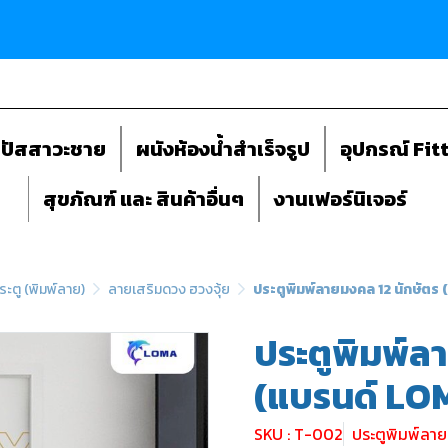
ถปัสสาวะชาย
ผนังห้องน้ำสำเร็จรูป
อุปกรณ์ Fit
สุขภัณฑ์ และ สินค้าอื่นๆ
งานเฟอร์นิเจอร์
ระตู (พิมพ์ลาย)
ลายเสริมดวง ฮวงจุ้ย
ประตูพิมพ์ลายมงคล 12 นักษัตร
ประตูพิมพ์ล
(แบรนด์ LO
SKU : T-002
ประตูพิมพ์ลา