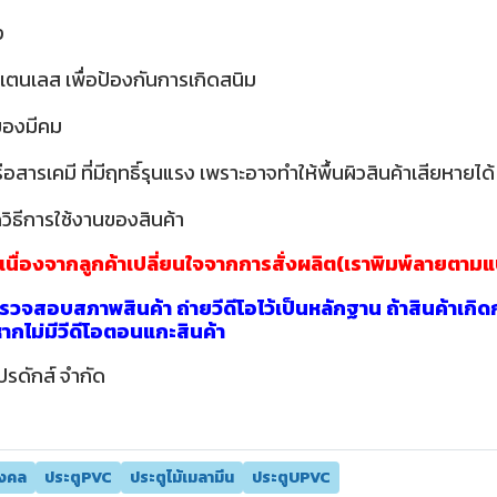
ง
เตนเลส เพื่อป้องกันการเกิดสนิม
อของมีคม
ารเคมี ที่มีฤทธิ์รุนแรง เพราะอาจทำให้พื้นผิวสินค้าเสียหายได้
วิธีการใช้งานของสินค้า
าเนื่องจากลูกค้าเปลี่ยนใจจากการสั่งผลิต(เราพิมพ์ลายตาม
วจสอบสภาพสินค้า ถ่ายวีดีโอไว้เป็นหลักฐาน ถ้าสินค้าเกิด
นหากไม่มีวีดีโอตอนแกะสินค้า
ปรดักส์ จำกัด
มงคล
ประตูPVC
ประตูไม้เมลามีน
ประตูUPVC