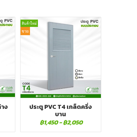
สินค้าใหม่
ขาย
่าง
ประตู PVC T4 เกล็ดครึ่ง
บาน
฿1,450
-
฿2,050