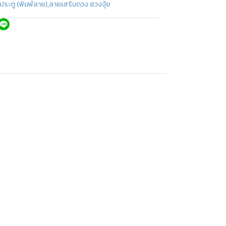
ประตู (พิมพ์ลาย)
,
ลายเสริมดวง ฮวงจุ้ย