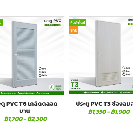
่
สินค้าใหม่
ขาย
ะตู PVC T6 เกล็ดตลอด
ประตู PVC T3 ช่องลมล
บาน
฿1,350
-
฿1,900
฿1,700
-
฿2,300