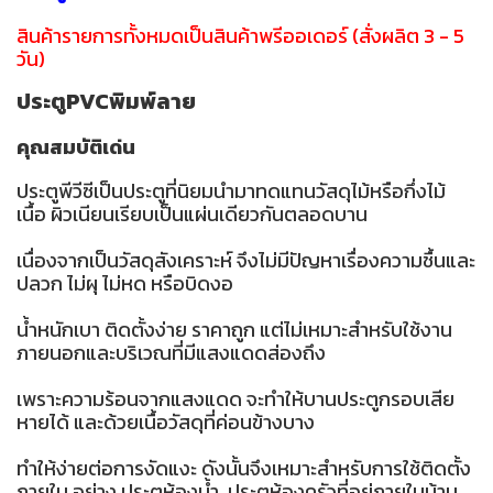
สินค้ารายการทั้งหมดเป็นสินค้าพรีออเดอร์ (สั่งผลิต 3 - 5
วัน)
ประตูPVCพิมพ์ลาย
คุณสมบัติเด่น
ประตูพีวีซีเป็นประตูที่นิยมนำมาทดแทนวัสดุไม้หรือกึ่งไม้
เนื้อ ผิวเนียนเรียบเป็นแผ่นเดียวกันตลอดบาน
เนื่องจากเป็นวัสดุสังเคราะห์ จึงไม่มีปัญหาเรื่องความชื้นและ
ปลวก ไม่ผุ ไม่หด หรือบิดงอ
น้ำหนักเบา ติดตั้งง่าย ราคาถูก แต่ไม่เหมาะสำหรับใช้งาน
ภายนอกและบริเวณที่มีแสงแดดส่องถึง
เพราะความร้อนจากแสงแดด จะทำให้บานประตูกรอบเสีย
หายได้ และด้วยเนื้อวัสดุที่ค่อนข้างบาง
ทำให้ง่ายต่อการงัดแงะ ดังนั้นจึงเหมาะสำหรับการใช้ติดตั้ง
ภายใน อย่าง ประตูห้องน้ำ ประตูห้องครัวที่อยู่ภายในบ้าน