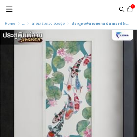
0
Home
...
ลายเสริมดวง ฮวงจุ้ย
ประตูพิมพ์ลายมงคล ปลาคราฟ (แบรนด์ LOMA)