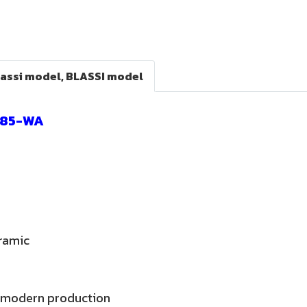
lassi model, BLASSI model
085-WA
eramic
g modern production