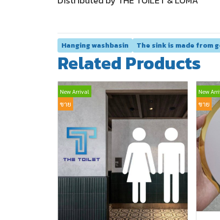
Distributed by THE TOILET & LOMA
Hanging washbasin
The sink is made from g
Related Products
New Arrival
New Arri
ขาย
ขาย