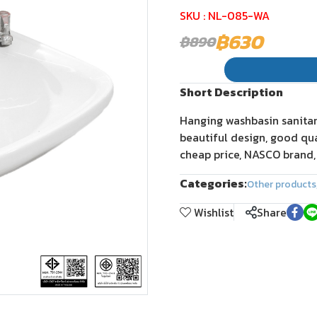
SKU : NL-085-WA
฿630
฿890
Short Description
Hanging washbasin sanita
beautiful design, good qual
cheap price, NASCO brand,
Categories:
Other products
Wishlist
Share