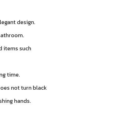
elegant design.
 bathroom.
d items such
ong time.
does not turn black
shing hands.