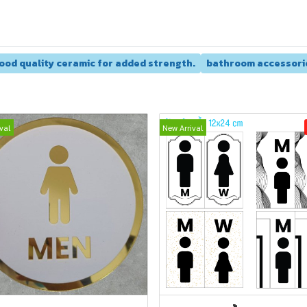
ood quality ceramic for added strength.
bathroom accessori
val
New Arrival