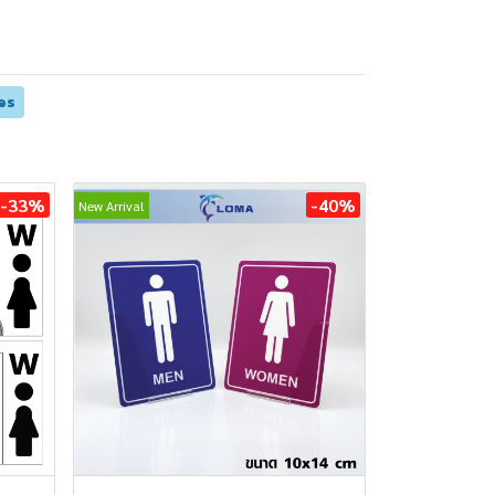
es
-33%
-40%
New Arrival