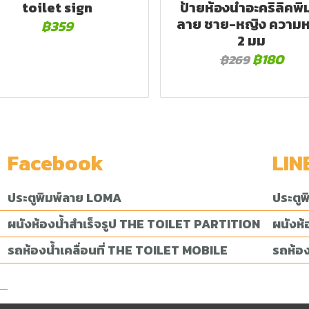
toilet sign
ป้ายห้องน้ำอะคริลิคพิ
ลาย ชาย-หญิง ความ
฿359
2 มม
฿180
฿269
Facebook
LIN
ประตูพิมพ์ลาย LOMA
ประตู
ผนังห้องน้ำสำเร็จรูป THE TOILET PARTITION
ผนังห
รถห้องน้ำเคลื่อนที่ THE TOILET MOBILE
รถห้อง