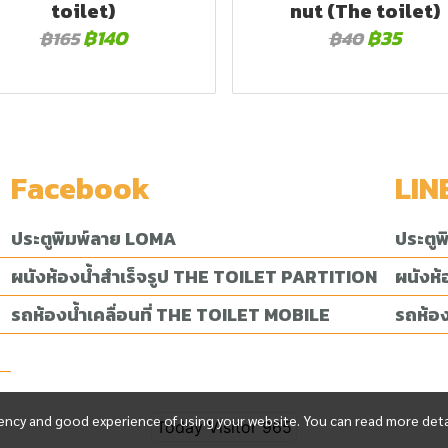
toilet)
nut (The toilet)
฿140
฿35
฿165
฿40
Facebook
LIN
ประตูพิมพ์ลาย LOMA
ประตู
ผนังห้องน้ำสำเร็จรูป THE TOILET PARTITION
ผนังห
รถห้องน้ำเคลื่อนที่ THE TOILET MOBILE
รถห้อง
ciency and good experience of using your website. You can read more deta
Today Visitor
965