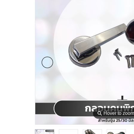
⚲
Hover to zoo