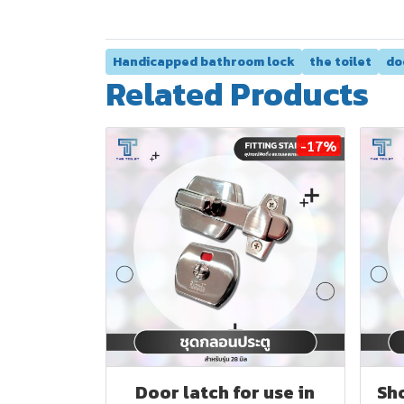
Handicapped bathroom lock
the toilet
do
Related Products
-17%
Door latch for use in
Sh