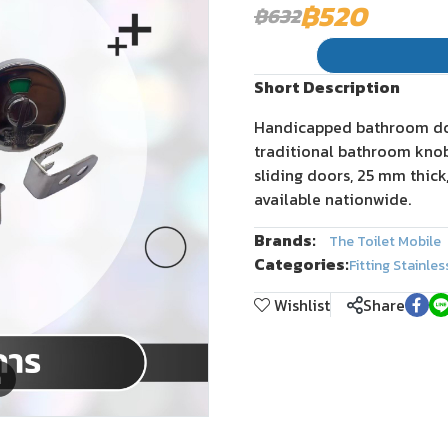
฿520
฿632
Short Description
Handicapped bathroom doo
traditional bathroom knob
sliding doors, 25 mm thick,
available nationwide.
Brands:
The Toilet Mobile
Categories:
Fitting Stainle
Wishlist
Share
m