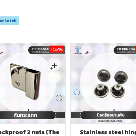
or latch
-15%
ockproof 2 nuts (The
Stainless steel hin