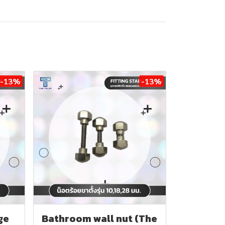
-13%
-13%
ge
Bathroom wall nut (The