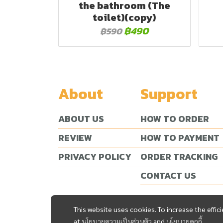
the bathroom (The
toilet)(copy)
฿490
฿590
About
Support
ABOUT US
HOW TO ORDER
REVIEW
HOW TO PAYMENT
PRIVACY POLICY
ORDER TRACKING
CONTACT US
This website uses cookies. To increase the effi
at
นโยบายความเป็นส่วนตัว
and
นโยบายคุกกี้