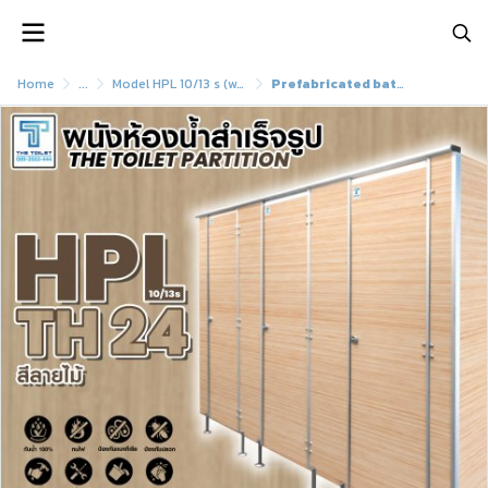
Home
...
Model HPL 10/13 s (waterproof)
Prefabricated bathroom wall model HPL10/13s : TH24