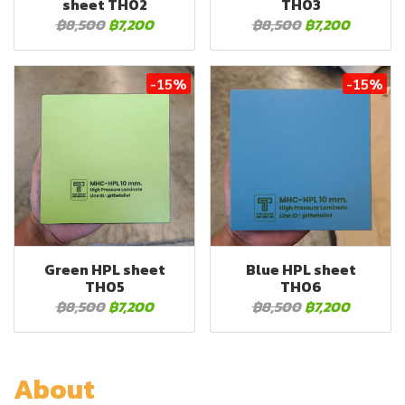
sheet TH02
TH03
฿8,500
฿7,200
฿8,500
฿7,200
-15%
-15%
Green HPL sheet
Blue HPL sheet
TH05
TH06
฿8,500
฿7,200
฿8,500
฿7,200
About