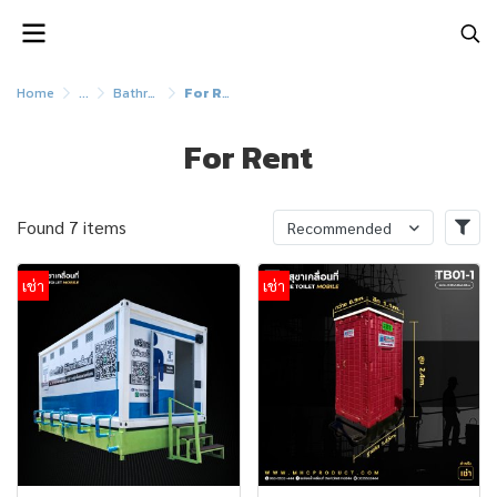
Home
...
Bathroom cabinets and VIP mobile toilet cars
For Rent
For Rent
Found 7 items
Recommended
เช่า
เช่า