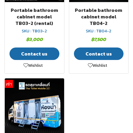
Portable bathroom
Portable bathroom
cabinet model
cabinet model
TB03-2 (rental)
TB04-2
SKU : TB03-2
SKU : TB04-2
฿3,000
฿7,500
Contact us
Contact us
Wishlist
Wishlist
เช่า