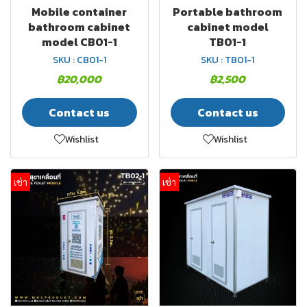
Mobile container
Portable bathroom
bathroom cabinet
cabinet model
model CB01-1
TB01-1
SKU : CB01-1
SKU : TB01-1
฿20,000
฿2,500
Contact us
Contact us
Wishlist
Wishlist
เช่า
เช่า