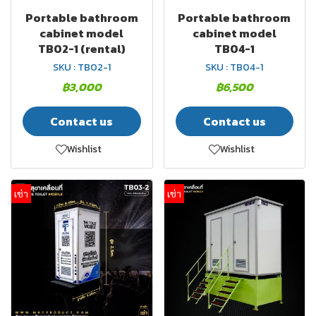
Portable bathroom
Portable bathroom
cabinet model
cabinet model
TB02-1 (rental)
TB04-1
SKU : TB02-1
SKU : TB04-1
฿3,000
฿6,500
Contact us
Contact us
Wishlist
Wishlist
เช่า
เช่า